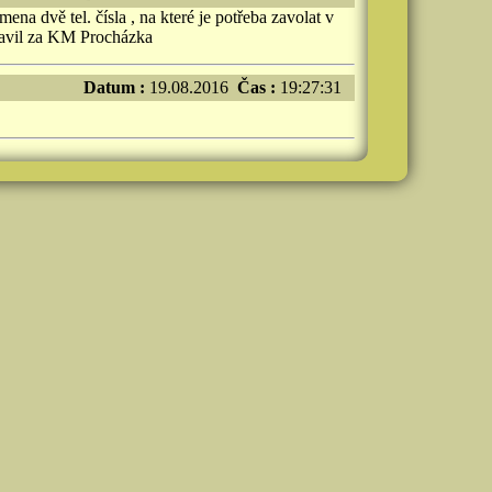
a dvě tel. čísla , na které je potřeba zavolat v
stavil za KM Procházka
Datum :
19.08.2016
Čas :
19:27:31