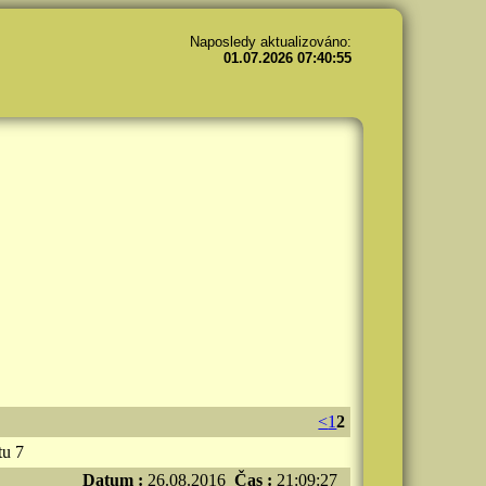
Naposledy aktualizováno:
01.07.2026 07:40:55
<
1
2
tu 7
Datum :
26.08.2016
Čas :
21:09:27