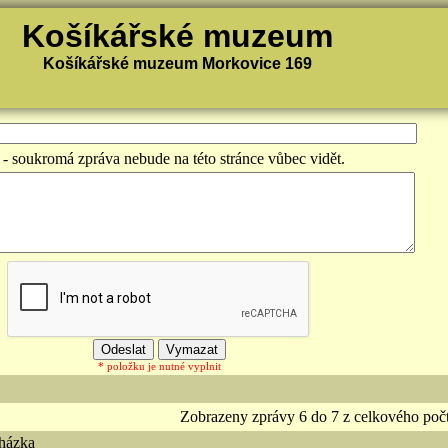
Košíkářské muzeum
Košíkářské muzeum Morkovice 169
- soukromá zpráva nebude na této stránce vůbec vidět.
* položku je nutné vyplnit
Zobrazeny zprávy 6 do 7 z celkového poč
házka