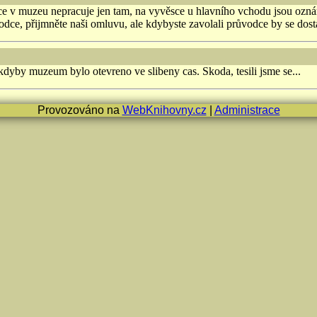
e v muzeu nepracuje jen tam, na vyvěsce u hlavního vchodu jsou oznámen
odce, přijmněte naši omluvu, ale kdybyste zavolali průvodce by se do
kdyby muzeum bylo otevreno ve slibeny cas. Skoda, tesili jsme se...
Provozováno na
WebKnihovny.cz
|
Administrace