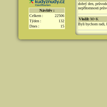
dobrý den, průvodc
nepřítomnosti prův
Návštěv :
Celkem :
22506
Vložil:
M+K
Týden :
132
Byli bychom radi, 
Dnes :
15