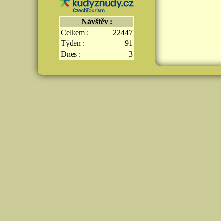
Návštěv :
Celkem :
22447
Týden :
91
Dnes :
3