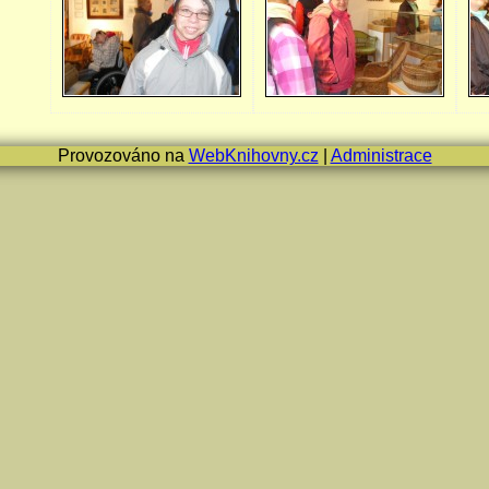
Provozováno na
WebKnihovny.cz
|
Administrace