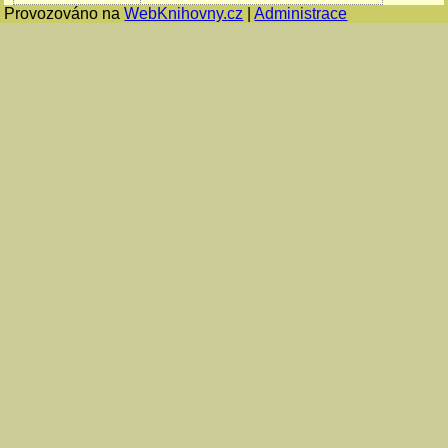
Provozováno na
WebKnihovny.cz
|
Administrace