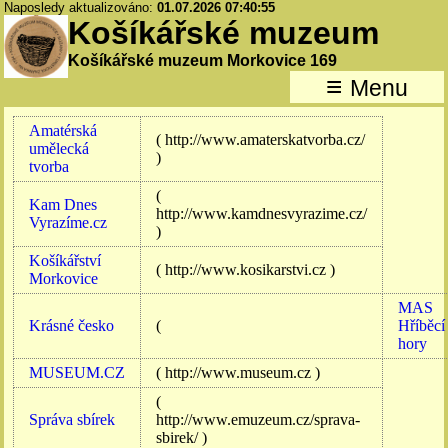
Naposledy aktualizováno:
01.07.2026 07:40:55
Košíkářské muzeum
Košíkářské muzeum Morkovice 169
≡
Menu
Amatérská
( http://www.amaterskatvorba.cz/
umělecká
)
tvorba
(
Kam Dnes
http://www.kamdnesvyrazime.cz/
Vyrazíme.cz
)
Košíkářství
( http://www.kosikarstvi.cz )
Morkovice
MAS
Krásné česko
(
Hříběcí
hory
MUSEUM.CZ
( http://www.museum.cz )
(
Správa sbírek
http://www.emuzeum.cz/sprava-
sbirek/ )