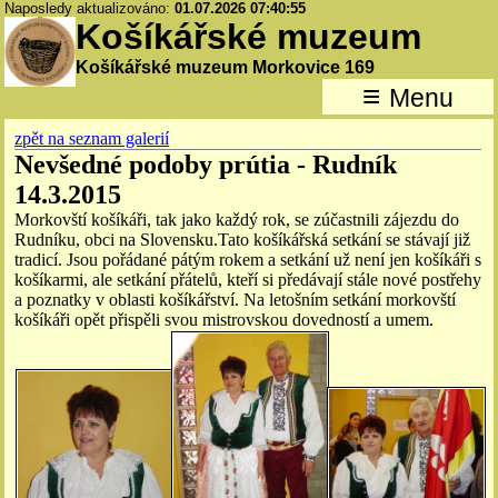
Naposledy aktualizováno:
01.07.2026 07:40:55
Košíkářské muzeum
Košíkářské muzeum Morkovice 169
≡
Menu
zpět na seznam galerií
Nevšedné podoby prútia - Rudník
14.3.2015
Morkovští košíkáři, tak jako každý rok, se zúčastnili zájezdu do
Rudníku, obci na Slovensku.Tato košíkářská setkání se stávají již
tradicí. Jsou pořádané pátým rokem a setkání už není jen košíkáři s
košíkarmi, ale setkání přátelů, kteří si předávají stále nové postřehy
a poznatky v oblasti košíkářství. Na letošním setkání morkovští
košíkáři opět přispěli svou mistrovskou dovedností a umem.