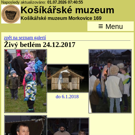
Naposledy aktualizováno:
01.07.2026 07:40:55
Košíkářské muzeum
Košíkářské muzeum Morkovice 169
≡
Menu
zpět na seznam galerií
Živý betlém 24.12.2017
do 6.1.2018