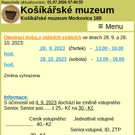
Naposledy aktualizováno:
01.07.2026 07:40:55
Košíkářské muzeum
Košíkářské muzeum Morkovice 169
≡
Menu
Otevírací doba
o
státních svátcích
ve dnech 28. 9. a 28.
10. 2023:
28. 9. 2023
(čtvrtek) -
13.00 - 16.00
hod.
28. 10. 2023
(sobota) -
13.00 - 16.00
hod.
Změna vyhrazena
Informace:
S účinností od
4. 9. 2023
dochází ke změně vstupného
Senior, Senior pas ..... z 25,- Kč na
30,- Kč
.
Ceník vstupného: Jednotlivé vstupné
....................... 40,- Kč
Senior.vstupné, ID, ZTP