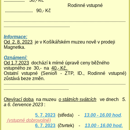
.................. 30,- Kč
Rodinné vstupné
........................ 90,- Kč
---------------------------------------------------------------------------------------------------------
---------------------------------------------------------
Informace:
Od 2. 8. 2023
je v Košíkářském muzeu nově v prodeji
Magnetka.
Oznámení:
Od 1.7.2023
dochází k mírné úpravě ceny běžného
vstupného ze 30,- na
40,- Kč.
Ostatní vstupné (Senioři - ZTP, ID., Rodinné vstupné)
zůstává beze změn.
---------------------------------------------------------------------------------------------------------
--------------------------------------------------------
Otevírací doba
na muzeu
o státních svátcích
ve dnech
5.
a 6. července 2023
:
5. 7. 2023
(středa) -
13.00 - 16.00 hod
.
(vstupné dobrovolné)
6. 7. 2023
(čtvrtek) -
13.00 - 16.00 hod.