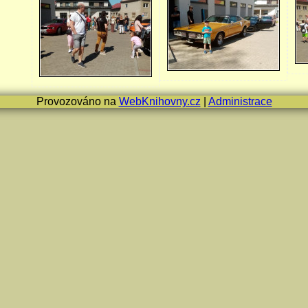
Provozováno na
WebKnihovny.cz
|
Administrace