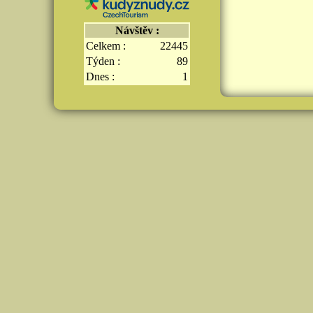
Návštěv :
Celkem :
22445
Týden :
89
Dnes :
1