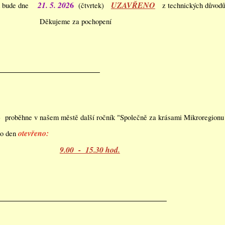
6
21. 5. 202
UZAVŘENO
m bude dne
(čtvrtek)
z technických důvodů
Děkujeme za pochopení
 proběhne v našem městě další ročník "Společně za krásami Mikroregionu
otevřeno:
to den
9.00 - 15.30 hod.