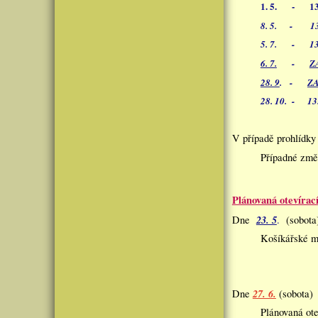
1. 5. - 13.0
8. 5. - 13.0
5. 7. - 13.
6. 7.
-
Z
28. 9
. -
Z
28. 10. - 13.
V případě prohlídky
Případné změn
Plánovaná otevírac
23. 5
Dne
.
(sobota)
Košíkářské 
27. 6.
Dne
(sobota) 
Plánovaná 