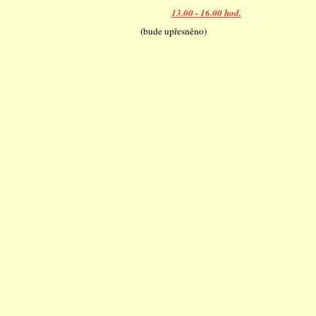
13.00 - 16.00 hod.
(bude upřesněno)