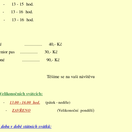
13 - 15 hod.
 13 - 16 hod.
- 13 - 16 hod.
pné ............... 40,- Kč
enior pas ............... 30,- Kč
upné ............... 90,- Kč
Těšíme se na vaši návštěvu
Velikonočních
svátcích:
-
13.00 - 16.00 hod.
(pátek - neděle)
)
-
ZAVŘENO
(Velikonoční pondělí
 doba v době státních svátků: