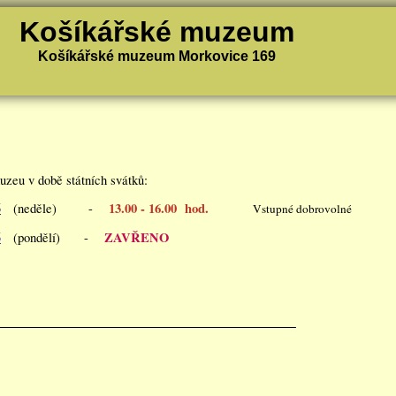
Košíkářské muzeum
Košíkářské muzeum Morkovice 169
uzeu v době státních svátků:
6
13.00 - 16.00 hod.
(neděle)
-
Vstupné dobrovolné
6
ZAVŘENO
(pondělí) -