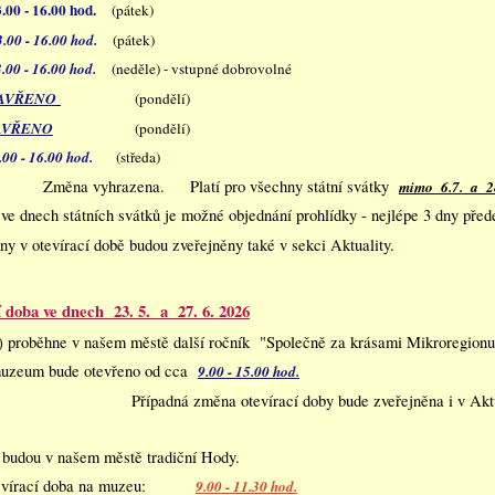
0 - 16.00 hod.
(pátek)
0 - 16.00 hod.
(pátek)
00 - 16.00 hod.
(neděle) - vstupné dobrovolné
AVŘENO
(pondělí)
AVŘENO
(pondělí)
00 - 16.00 hod.
(středa)
Změna vyhrazena. Platí pro všechny státní svátky
mimo 6.7. a 2
 ve dnech státních svátků je možné objednání prohlídky - nejlépe 3 dny pře
y v otevírací době budou zveřejněny také v sekci Aktuality.
í doba ve dnech 23. 5. a 27. 6.
2026
 proběhne v našem městě další ročník "Společně za krásami Mikroregionu
muzeum bude otevřeno od cca
9.00 - 15.00 hod.
Případná změna otevírací doby bude zveřejněna i v Akt
budou v našem městě tradiční Hody.
otevírací doba na muzeu:
9.00 - 11.30 hod.