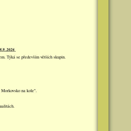
8.9. 2026
dem. Týká se především větších skupin.
 Morkovsko na kole".
ualitách.