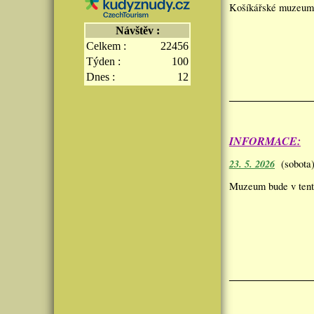
Košíkářské muzeu
Návštěv :
Celkem :
22456
Týden :
100
Dnes :
12
INFORMACE:
23. 5. 2026
(sobota)
Muzeum bude v ten