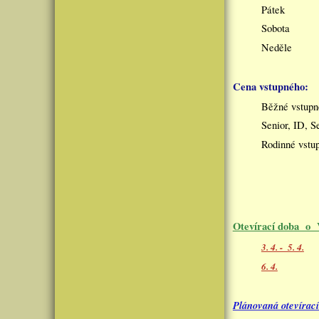
Pátek - 
Sobota -
Neděle 
Cena
vstupného:
Běžné vstu
Senior, ID, S
Rodinné vst
Otevírací doba o 
3. 4. - 5. 4.
6. 4.
Plánovaná otevírací