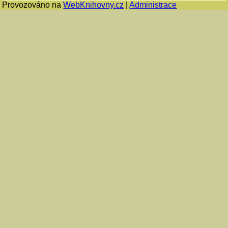
Provozováno na
WebKnihovny.cz
|
Administrace