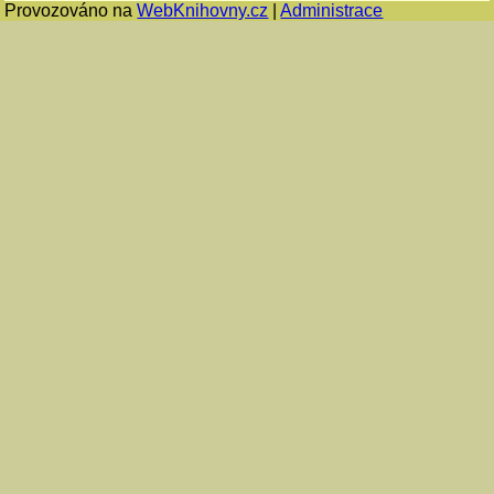
Provozováno na
WebKnihovny.cz
|
Administrace