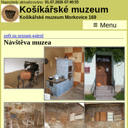
Naposledy aktualizováno:
01.07.2026 07:40:55
Košíkářské muzeum
Košíkářské muzeum Morkovice 169
≡
Menu
zpět na seznam galerií
Návštěva muzea