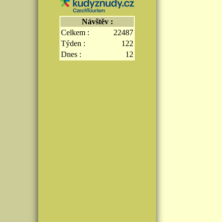
Návštěv :
Celkem :
22487
Týden :
122
Dnes :
12