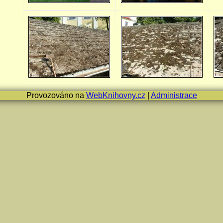
Provozováno na
WebKnihovny.cz
|
Administrace