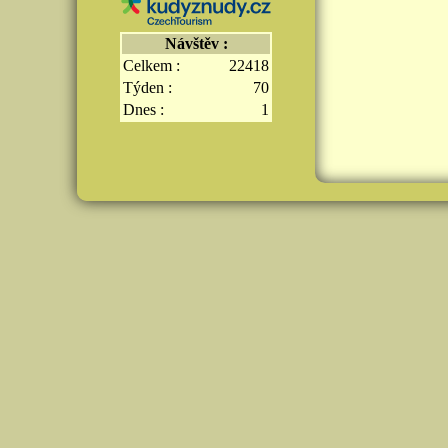
Návštěv :
Celkem :
22418
Týden :
70
Dnes :
1