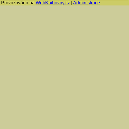
Provozováno na
WebKnihovny.cz
|
Administrace