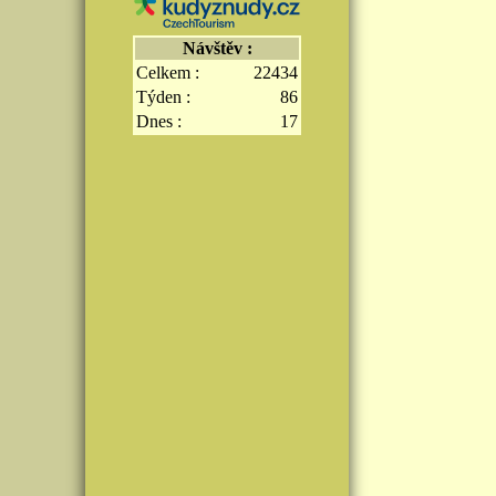
Návštěv :
Celkem :
22434
Týden :
86
Dnes :
17