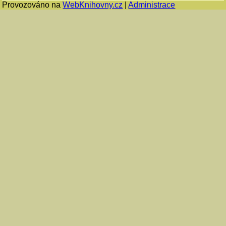
Provozováno na
WebKnihovny.cz
|
Administrace