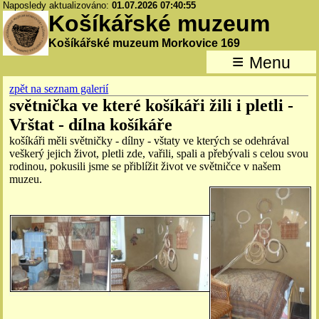
Naposledy aktualizováno:
01.07.2026 07:40:55
Košíkářské muzeum
Košíkářské muzeum Morkovice 169
≡
Menu
zpět na seznam galerií
světnička ve které košíkáři žili i pletli -
Vrštat - dílna košíkáře
košíkáři měli světničky - dílny - vštaty ve kterých se odehrával
veškerý jejich život, pletli zde, vařili, spali a přebývali s celou svou
rodinou, pokusili jsme se přiblížit život ve světničce v našem
muzeu.