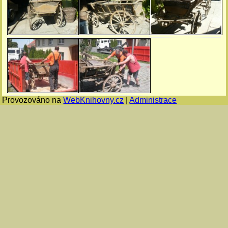
Provozováno na
WebKnihovny.cz
|
Administrace