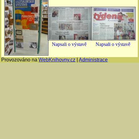
Napsali o výstavě
Napsali o výstavě
Provozováno na
WebKnihovny.cz
|
Administrace